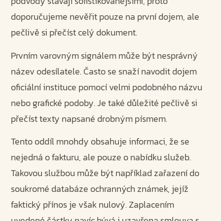
podvody stávají sofistikovanějšími, proto
doporučujeme nevěřit pouze na první dojem, ale
pečlivě si přečíst celý dokument.
Prvním varovným signálem může být nesprávný
název odesílatele. Často se snaží navodit dojem
oficiální instituce pomocí velmi podobného názvu
nebo grafické podoby. Je také důležité pečlivě si
přečíst texty napsané drobným písmem.
Tento oddíl mnohdy obsahuje informaci, že se
nejedná o fakturu, ale pouze o nabídku služeb.
Takovou službou může být například zařazení do
soukromé databáze ochranných známek, jejíž
faktický přínos je však nulový. Zaplacením
uvedené částky navíc bývá i uzavřena smlouva s