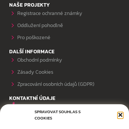
NAŠE PROJEKTY
Registrace ochranné známky
Oddlužení pohodlně
Pro poškozené
DALŠÍ INFORMACE
Obchodní podmínky
Zásady Cookies
Zpracování osobních údajů (GDPR)
KONTAKTNÍ ÚDAJE
+420 604 289 144
SPRAVOVAT SOUHLAS S
office@akzizka.cz
COOKIES