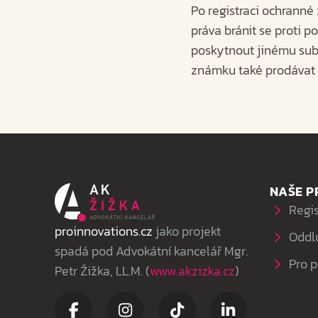
Po registraci ochranné
práva bránit se proti 
poskytnout jinému subj
známku také prodávat 
NAŠE P
Regi
proinnovations.cz
jako projekt
Oddl
spadá pod Advokátní kancelář Mgr.
Pro 
Petr Žižka, LL.M. (
www.akzizka.cz
)