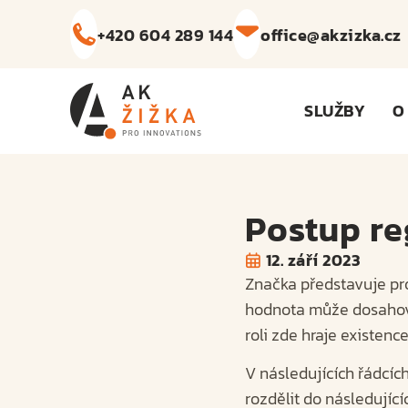
+420 604 289 144
office@akzizka.cz
SLUŽBY
O
Postup r
12. září 2023
Značka představuje pr
hodnota může dosahova
roli zde hraje existen
V následujících řádcíc
rozdělit do následující