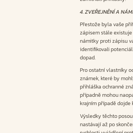
4. ZVEŘEJNĚNÍ A NÁM
Přestože byla vaše př
zápisem stále existuje
námitky proti zápisu v
identifikovali potenci
dopad.
Pro ostatní vlastníky 
známek, které by mohly
přihláška ochranné zn
případně mohou naopak
krajním případě dojde 
Výsledky těchto posouz
nastávají až po skonče
rychlosti vyjádření pro