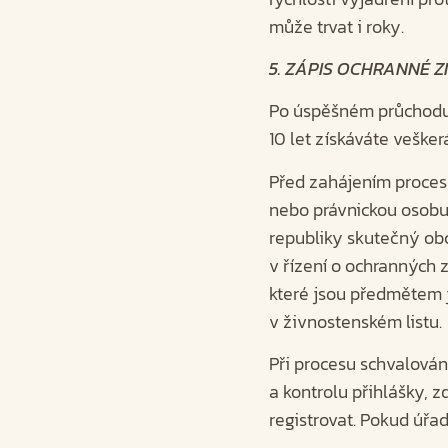
může trvat i roky.
5. ZÁPIS OCHRANNÉ 
Po úspěšném průchodu 
10 let získáváte veškerá
Před zahájením procesu
nebo právnickou osobu
republiky skutečný ob
v řízení o ochranných 
které jsou předmětem je
v živnostenském listu.
Při procesu schvalová
a kontrolu přihlášky,
registrovat. Pokud úřad 