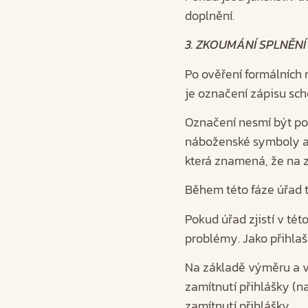
doplnění.
3. ZKOUMÁNÍ SPLNĚN
Po ověření formálních 
je označení zápisu sc
Označení nesmí být po
náboženské symboly a n
která znamená, že na z
Během této fáze úřad t
Pokud úřad zjistí v tét
problémy. Jako přihlaš
Na základě výměru a v
zamítnutí přihlášky (n
zamítnutí přihlášky.