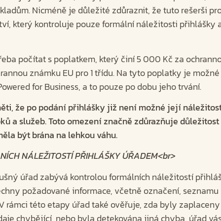
adům. Nicméně je důležité zdůraznit, že tuto rešerši pro
ví, který kontroluje pouze formální náležitosti přihlášky
třeba počítat s poplatkem, který činí 5 000 Kč za ochran
rannou známku EU pro 1 třídu. Na tyto poplatky je možné
owered for Business, a to pouze po dobu jeho trvání.
ěti, že po podání přihlášky již není možné její náležitos
ů a služeb. Toto omezení značně zdůrazňuje důležitost 
měla být brána na lehkou váhu.
NÍCH NÁLEŽITOSTÍ PŘIHLÁŠKY ÚŘADEM<br>
lušný úřad zabývá kontrolou formálních náležitostí přihláš
echny požadované informace, včetně označení, seznamu 
 V rámci této etapy úřad také ověřuje, zda byly zaplaceny
daje chybějící, nebo byla detekována jiná chyba, úřad vás