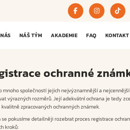
 NÁS
NÁŠ TÝM
AKADEMIE
FAQ
KONTAKT
egistrace ochranné znám
o mnoho společností jejich nejvýznamnější a nejcennější
t výrazných rozměrů. Její adekvátní ochrana je tedy zce
ce kvalitně zpracovaných ochranných známek.
h se pokusíme detailněji rozebrat proces registrace ochra
ch kroků: