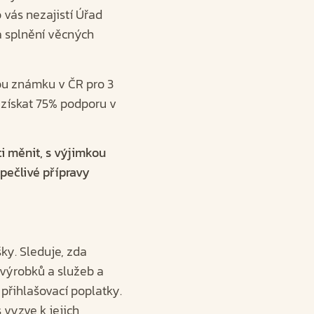
 vás nezajistí Úřad
 a splnění věcných
nou známku v ČR pro 3
 získat 75% podporu v
ti měnit, s výjimkou
pečlivé přípravy
ky. Sleduje, zda
výrobků a služeb a
 přihlašovací poplatky.
 vyzve k jejich