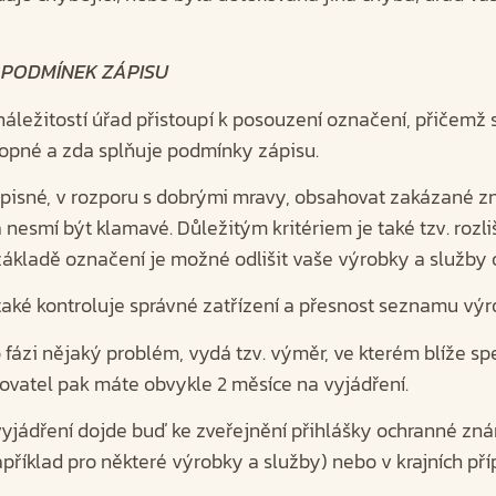
Í PODMÍNEK ZÁPISU
náležitostí úřad přistoupí k posouzení označení, přičemž 
hopné a zda splňuje podmínky zápisu.
pisné, v rozporu s dobrými mravy, obsahovat zakázané zn
esmí být klamavé. Důležitým kritériem je také tzv. rozli
ákladě označení je možné odlišit vaše výrobky a služby o
aké kontroluje správné zatřízení a přesnost seznamu výr
o fázi nějaký problém, vydá tzv. výměr, ve kterém blíže sp
ovatel pak máte obvykle 2 měsíce na vyjádření.
yjádření dojde buď ke zveřejnění přihlášky ochranné z
apříklad pro některé výrobky a služby) nebo v krajních p