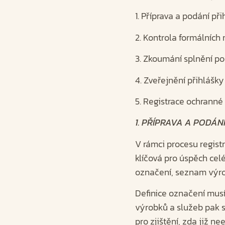
1. Příprava a podání př
2. Kontrola formálních
3. Zkoumání splnění 
4. Zveřejnění přihlášky
5. Registrace ochrann
1. PŘÍPRAVA A PODÁN
V rámci procesu registr
klíčová pro úspěch celé
označení, seznam výro
Definice označení mus
výrobků a služeb pak s
pro zjištění, zda již n