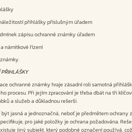
ihlášky
 náležitostí přihlášky příslušným úřadem
podmínek zápisu ochranné známky úřadem
 a námitkové řízení
é známky.
Í PŘIHLÁŠKY
ace ochranné známky hraje zásadní roli samotná přihláška,
ho procesu. Při jejím zpracování je třeba dbát na tři klíčov
bků a služeb a důkladnou rešerši.
í být jasná a jednoznačná, neboť je předmětem ochrany
pecifikuje, pro jaké položky je ochrana požadována. Reš
eexistuje jiný subjekt, který podobné označení používá, co