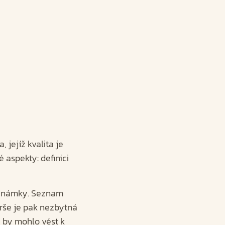
 jejíž kvalita je
é aspekty: definici
 známky. Seznam
erše je pak nezbytná
ž by mohlo vést k