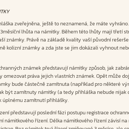
ITKY
ihláška zveřejněna, ještě to neznamená, že máte vyhráno
 3měsíční lhůta na námitky. Během této lhůty mají třetí 
aší známky. Právě na základě kvality vaší původní rešerše 
álně kolizní známky a zda jste se jim dokázali vyhnout neb
ochranných známek představují námitky způsob, jak zabráni
 omezovat práva jejich vlastních známek. Opět může dojí
ámky bude částečně zamítnuta (například pro některé výr
 být zamítnuty námitky (a tedy přihláška nebude nijak 
k úplnému zamítnutí přihlášky.
ení představují poslední fázi postupu registrace ochran
ní námitkového řízení. Délka námitkového řízení závisí n
tistran. Bez námitek trvá řízení zmiňované 3 měsíce, ale ce