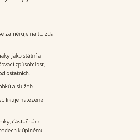
se zaměřuje na to, zda
aky jako státní a
šovací způsobilost,
d ostatních.
obků a služeb.
ecifikuje nalezené
námky, částečnému
řípadech k úplnému