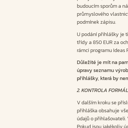
budoucím sporům a nákl
průmyslového vlastnict
podmínek zápisu.
U podání přihlášky je 
třídy a 850 EUR za och
rámci programu Ideas P
Důležité je mít na pam
úpravy seznamu výrobk
přihlášky, která by ne
2. KONTROLA FORMÁL
V dalším kroku se přís
přihláška obsahuje vš
údajů o přihlašovateli.
Pokud jsou jakékoliv ú