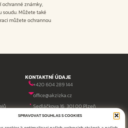
tí ochranné známky,
 u soudu. Můžete také
traci můžete ochrannou
KONTAKTNÍ ÚDAJE
+420 604 289 144
office@akzizka.cz
ajů
Sedláčkova 16, 301 00 Plzeň
SPRAVOVAT SOUHLAS S COOKIES
 cookies k optimalizaci našich webových stránek a našich