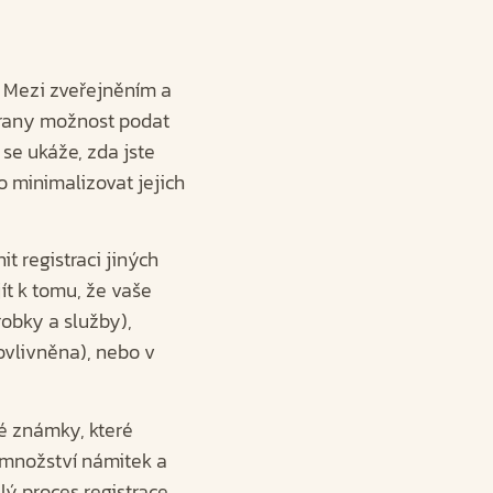
. Mezi zveřejněním a
strany možnost podat
se ukáže, zda jste
o minimalizovat jejich
t registraci jiných
t k tomu, že vaše
obky a služby),
ovlivněna), nebo v
né známky, které
a množství námitek a
lý proces registrace