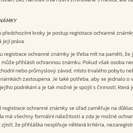
ZNÁMKY
předchozími kroky je postup registrace ochranné známky
 její práva.
 registrace ochranné známky je třeba mít na paměti, že 
 může přihlásit ochrannou známku. Pokud však osoba n
chodní nebo průmyslový závod, místo trvalého pobytu neb
známkách zastoupena. Je také potřeba, aby se jednalo o 
jího podnikání a je tak možné je spojit s činností, která
ní registrace ochranné známky se úřad zaměřuje na důkl
 zda má všechny formální náležitosti a zda je možné och
zjistí, že přihláška nesplňuje některá kritéria, nezaregistru