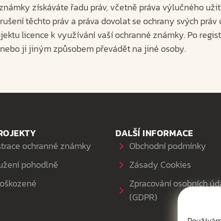
 známky získáváte řadu práv, včetně práva výlučného uži
porušení těchto práv a práva dovolat se ochrany svých práv
ektu licence k využívání vaší ochranné známky. Po regis
nebo ji jiným způsobem převádět na jiné osoby.
ROJEKTY
DALŠÍ INFORMACE
strace ochranné známky
Obchodní podmínky
užení pohodlně
Zásady Cookies
poškozené
Zpracování osobních úd
(GDPR)
Používáme