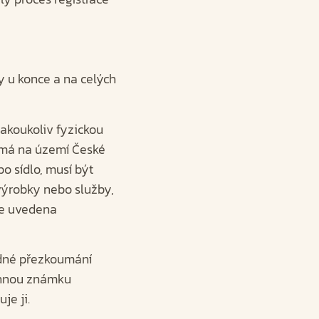
 u konce a na celých
jakoukoliv fyzickou
emá na území České
o sídlo, musí být
výrobky nebo služby,
 je uvedena
adné přezkoumání
rannou známku
je ji.