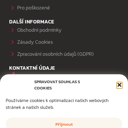
Pro poškozené
DALŠÍ INFORMACE
Obchodní podmínky
Zásady Cookies
Zpracování osobních údajů (GDPR)
KONTAKTNÍ ÚDAJE
+420 604 289 144
SPRAVOVAT SOUHLAS S
office@akzizka.cz
COOKIES
Sedláčkova 16, 301 00 Plzeň
Používáme cookies k optimalizaci našich webových
stránek a našich služeb.
Přijmout